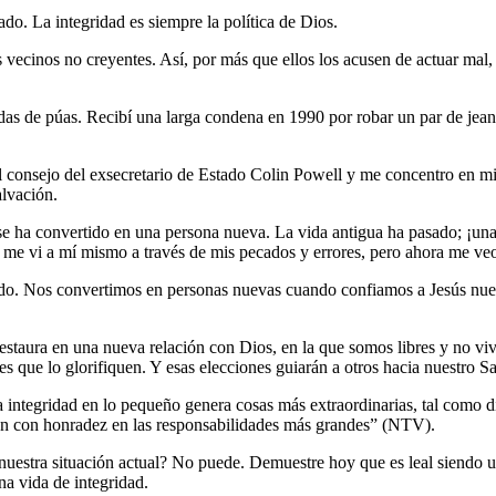
do. La integridad es siempre la política de Dios.
us vecinos no creyentes. Así, por más que ellos los acusen de actuar mal
as de púas. Recibí una larga condena en 1990 por robar un par de jeans
consejo del exsecretario de Estado Colin Powell y me concentro en mira
alvación.
 se ha convertido en una persona nueva. La vida antigua ha pasado; ¡u
 me vi a mí mismo a través de mis pecados y errores, pero ahora me ve
. Nos convertimos en personas nuevas cuando confiamos a Jesús nuestr
restaura en una nueva relación con Dios, en la que somos libres y no v
es que lo glorifiquen. Y esas elecciones guiarán a otros hacia nuestro 
integridad en lo pequeño genera cosas más extraordinarias, tal como dic
rán con honradez en las responsabilidades más grandes” (NTV).
estra situación actual? No puede. Demuestre hoy que es leal siendo un
na vida de integridad.