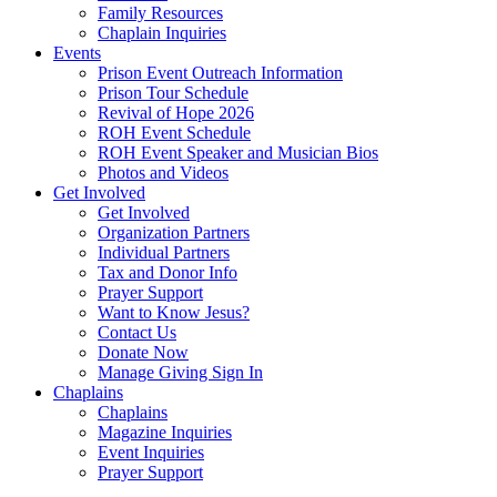
Family Resources
Chaplain Inquiries
Events
Prison Event Outreach Information
Prison Tour Schedule
Revival of Hope 2026
ROH Event Schedule
ROH Event Speaker and Musician Bios
Photos and Videos
Get Involved
Get Involved
Organization Partners
Individual Partners
Tax and Donor Info
Prayer Support
Want to Know Jesus?
Contact Us
Donate Now
Manage Giving Sign In
Chaplains
Chaplains
Magazine Inquiries
Event Inquiries
Prayer Support