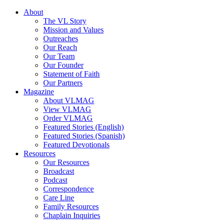
About
The VL Story
Mission and Values
Outreaches
Our Reach
Our Team
Our Founder
Statement of Faith
Our Partners
Magazine
About VLMAG
View VLMAG
Order VLMAG
Featured Stories (English)
Featured Stories (Spanish)
Featured Devotionals
Resources
Our Resources
Broadcast
Podcast
Correspondence
Care Line
Family Resources
Chaplain Inquiries