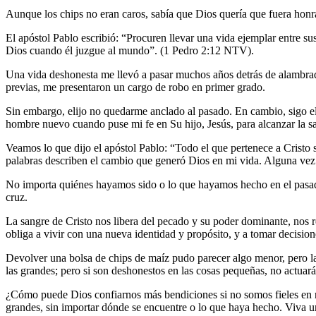
Aunque los chips no eran caros, sabía que Dios quería que fuera honra
El apóstol Pablo escribió: “Procuren llevar una vida ejemplar entre s
Dios cuando él juzgue al mundo”. (1 Pedro 2:12 NTV).
Una vida deshonesta me llevó a pasar muchos años detrás de alambrad
previas, me presentaron un cargo de robo en primer grado.
Sin embargo, elijo no quedarme anclado al pasado. En cambio, sigo el 
hombre nuevo cuando puse mi fe en Su hijo, Jesús, para alcanzar la s
Veamos lo que dijo el apóstol Pablo: “Todo el que pertenece a Cristo
palabras describen el cambio que generó Dios en mi vida. Alguna vez
No importa quiénes hayamos sido o lo que hayamos hecho en el pasado
cruz.
La sangre de Cristo nos libera del pecado y su poder dominante, nos 
obliga a vivir con una nueva identidad y propósito, y a tomar decision
Devolver una bolsa de chips de maíz pudo parecer algo menor, pero la 
las grandes; pero si son deshonestos en las cosas pequeñas, no actua
¿Cómo puede Dios confiarnos más bendiciones si no somos fieles en nu
grandes, sin importar dónde se encuentre o lo que haya hecho. Viva u