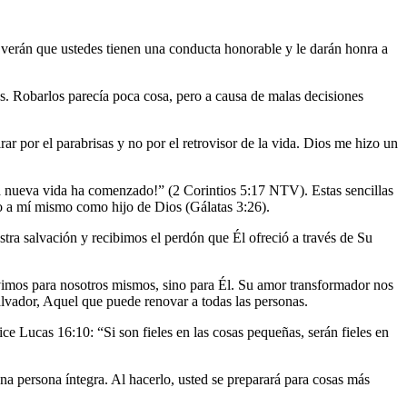
, verán que ustedes tienen una conducta honorable y le darán honra a
. Robarlos parecía poca cosa, pero a causa de malas decisiones
r por el parabrisas y no por el retrovisor de la vida. Dios me hizo un
na nueva vida ha comenzado!” (2 Corintios 5:17 NTV). Estas sencillas
o a mí mismo como hijo de Dios (Gálatas 3:26).
a salvación y recibimos el perdón que Él ofreció a través de Su
ivimos para nosotros mismos, sino para Él. Su amor transformador nos
Salvador, Aquel que puede renovar a todas las personas.
e Lucas 16:10: “Si son fieles en las cosas pequeñas, serán fieles en
a persona íntegra. Al hacerlo, usted se preparará para cosas más