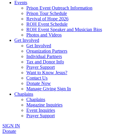
Events
Prison Event Outreach Information
Prison Tour Schedule
Revival of Hope 2026
ROH Event Schedule
ROH Event Speaker and Musician Bios
Photos and Videos
Get Involved
Get Involved
Organization Partners
Individual Partners
Tax and Donor Info
Prayer Support
Want to Know Jesus?
Contact Us
Donate Now
Manage Giving Sign In
Chaplains
Chaplains
Magazine Inquiries
Event Inquiries
Prayer Support
SIGN IN
Donate